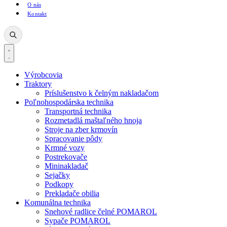
O nás
Kontakt
Výrobcovia
Traktory
Príslušenstvo k čelným nakladačom
Poľnohospodárska technika
Transportná technika
Rozmetadlá maštaľného hnoja
Stroje na zber krmovín
Spracovanie pôdy
Krmné vozy
Postrekovače
Mininakladač
Sejačky
Podkopy
Prekladače obilia
Komunálna technika
Snehové radlice čelné POMAROL
Sypače POMAROL