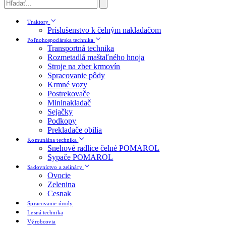
Traktory
Príslušenstvo k čelným nakladačom
Poľnohospodárska technika
Transportná technika
Rozmetadlá maštaľného hnoja
Stroje na zber krmovín
Spracovanie pôdy
Krmné vozy
Postrekovače
Mininakladač
Sejačky
Podkopy
Prekladače obilia
Komunálna technika
Snehové radlice čelné POMAROL
Sypače POMAROL
Sadovníctvo a zelináry
Ovocie
Zelenina
Cesnak
Spracovanie úrody
Lesná technika
Výrobcovia