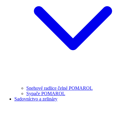
Snehové radlice čelné POMAROL
Sypače POMAROL
Sadovníctvo a zelináry