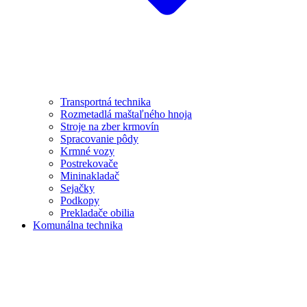
Transportná technika
Rozmetadlá maštaľného hnoja
Stroje na zber krmovín
Spracovanie pôdy
Krmné vozy
Postrekovače
Mininakladač
Sejačky
Podkopy
Prekladače obilia
Komunálna technika