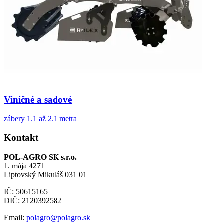
Viničné a sadové
zábery 1.1 až 2.1 metra
Kontakt
POL-AGRO SK s.r.o.
1. mája 4271
Liptovský Mikuláš 031 01
IČ: 50615165
DIČ: 2120392582
Email:
polagro@polagro.sk