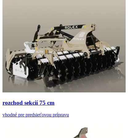
Podkategórie
Diskové podmietače ROL/E
rozchod sekcií 75 cm
vhodné pre predsieťovou prípravu