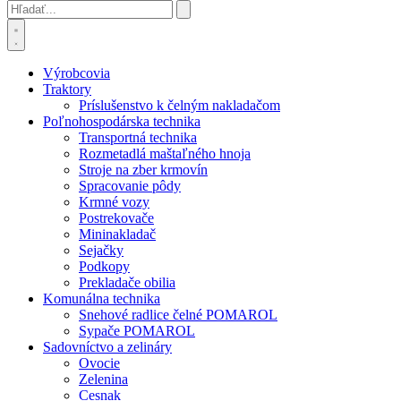
Výrobcovia
Traktory
Príslušenstvo k čelným nakladačom
Poľnohospodárska technika
Transportná technika
Rozmetadlá maštaľného hnoja
Stroje na zber krmovín
Spracovanie pôdy
Krmné vozy
Postrekovače
Mininakladač
Sejačky
Podkopy
Prekladače obilia
Komunálna technika
Snehové radlice čelné POMAROL
Sypače POMAROL
Sadovníctvo a zelináry
Ovocie
Zelenina
Cesnak