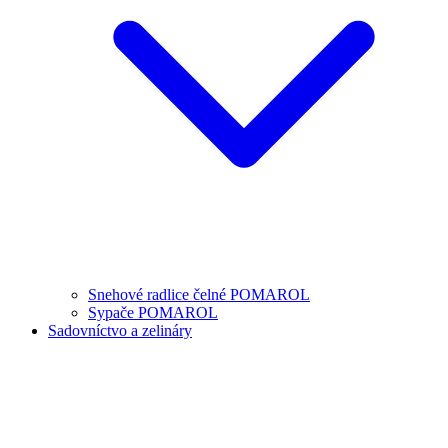
Snehové radlice čelné POMAROL
Sypače POMAROL
Sadovníctvo a zelináry