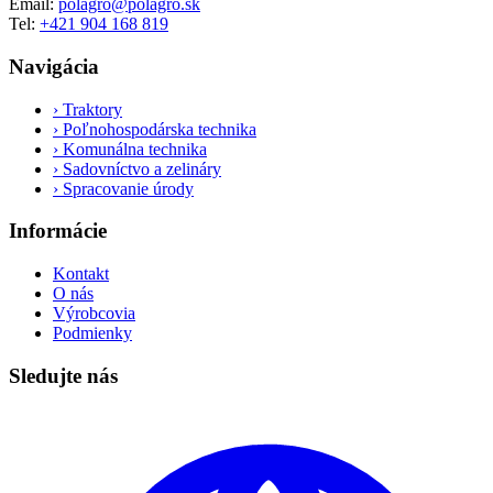
Email:
polagro@polagro.sk
Tel:
+421 904 168 819
Navigácia
›
Traktory
›
Poľnohospodárska technika
›
Komunálna technika
›
Sadovníctvo a zelináry
›
Spracovanie úrody
Informácie
Kontakt
O nás
Výrobcovia
Podmienky
Sledujte nás