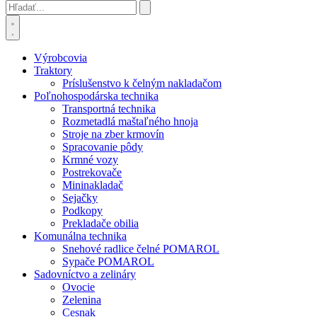
Výrobcovia
Traktory
Príslušenstvo k čelným nakladačom
Poľnohospodárska technika
Transportná technika
Rozmetadlá maštaľného hnoja
Stroje na zber krmovín
Spracovanie pôdy
Krmné vozy
Postrekovače
Mininakladač
Sejačky
Podkopy
Prekladače obilia
Komunálna technika
Snehové radlice čelné POMAROL
Sypače POMAROL
Sadovníctvo a zelináry
Ovocie
Zelenina
Cesnak