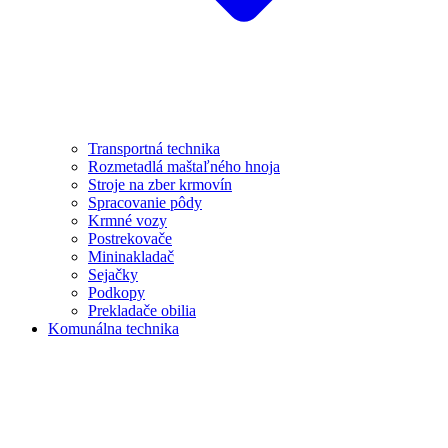
Transportná technika
Rozmetadlá maštaľného hnoja
Stroje na zber krmovín
Spracovanie pôdy
Krmné vozy
Postrekovače
Mininakladač
Sejačky
Podkopy
Prekladače obilia
Komunálna technika