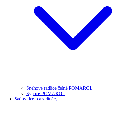
Snehové radlice čelné POMAROL
Sypače POMAROL
Sadovníctvo a zelináry