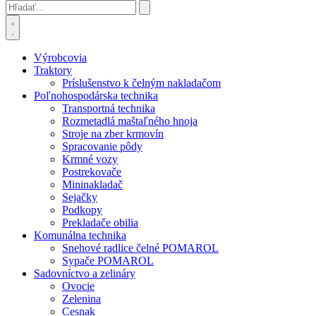
Výrobcovia
Traktory
Príslušenstvo k čelným nakladačom
Poľnohospodárska technika
Transportná technika
Rozmetadlá maštaľného hnoja
Stroje na zber krmovín
Spracovanie pôdy
Krmné vozy
Postrekovače
Mininakladač
Sejačky
Podkopy
Prekladače obilia
Komunálna technika
Snehové radlice čelné POMAROL
Sypače POMAROL
Sadovníctvo a zelináry
Ovocie
Zelenina
Cesnak