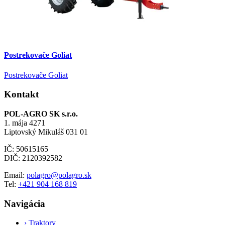
Postrekovače Goliat
Postrekovače Goliat
Kontakt
POL-AGRO SK s.r.o.
1. mája 4271
Liptovský Mikuláš 031 01
IČ: 50615165
DIČ: 2120392582
Email:
polagro@polagro.sk
Tel:
+421 904 168 819
Navigácia
›
Traktory