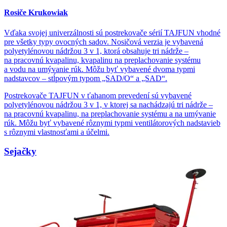
Rosiče Krukowiak
Vďaka svojej univerzálnosti sú postrekovače sérií TAJFUN vhodné
pre všetky typy ovocných sadov. Nosičová verzia je vybavená
polyetylénovou nádržou 3 v 1, ktorá obsahuje tri nádrže –
na pracovnú kvapalinu, kvapalinu na preplachovanie systému
a vodu na umývanie rúk. Môžu byť vybavené dvoma typmi
nadstavcov – stĺpovým typom „SAD/O“ a „SAD“.
Postrekovače TAJFUN v ťahanom prevedení sú vybavené
polyetylénovou nádržou 3 v 1, v ktorej sa nachádzajú tri nádrže –
na pracovnú kvapalinu, na preplachovanie systému a na umývanie
rúk. Môžu byť vybavené rôznymi typmi ventilátorových nadstavieb
s rôznymi vlastnosťami a účelmi.
Sejačky