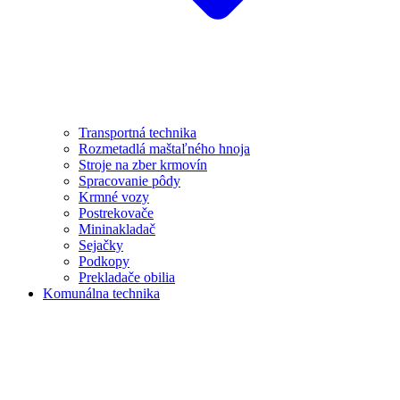
Transportná technika
Rozmetadlá maštaľného hnoja
Stroje na zber krmovín
Spracovanie pôdy
Krmné vozy
Postrekovače
Mininakladač
Sejačky
Podkopy
Prekladače obilia
Komunálna technika