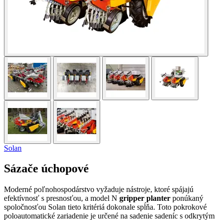
Solan
Sázače úchopové
Moderné poľnohospodárstvo vyžaduje nástroje, ktoré spájajú
efektívnosť s presnosťou, a model N
gripper planter
ponúkaný
spoločnosťou Solan tieto kritériá dokonale spĺňa. Toto pokrokové
poloautomatické zariadenie je určené na sadenie sadeníc s odkrytým