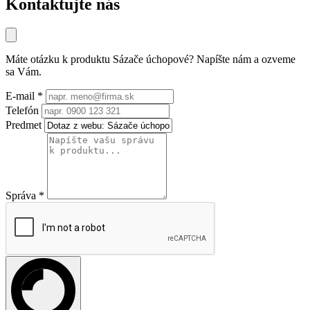
Kontaktujte nás
Máte otázku k produktu
Sázače úchopové
? Napíšte nám a ozveme
sa Vám.
E-mail
*
Telefón
Predmet
Správa
*