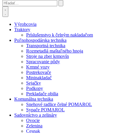
Výrobcovia
Traktory
Príslušenstvo k čelným nakladačom
Poľnohospodárska technika
Transportná technika
Rozmetadlá maštaľného hnoja
Stroje na zber krmovín
Spracovanie pôdy
Krmné vozy
Postrekovače
Mininakladač
Sejačky
Podkopy
Prekladače obilia
Komunálna technika
Snehové radlice čelné POMAROL
Sypače POMAROL
Sadovníctvo a zelináry
Ovocie
Zelenina
Cesnak