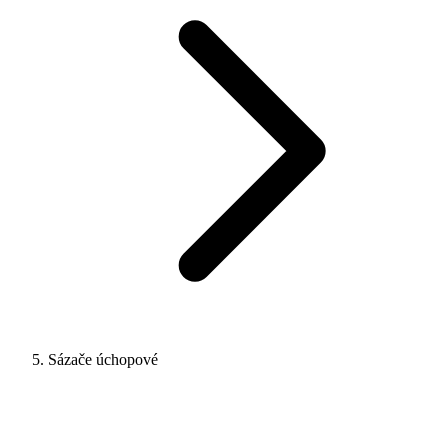
Sázače úchopové