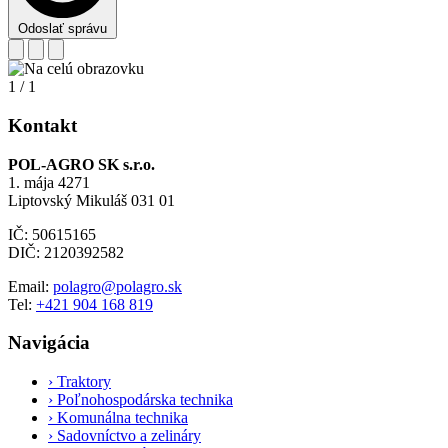
Odoslať správu
1
/
1
Kontakt
POL-AGRO SK s.r.o.
1. mája 4271
Liptovský Mikuláš 031 01
IČ: 50615165
DIČ: 2120392582
Email:
polagro@polagro.sk
Tel:
+421 904 168 819
Navigácia
›
Traktory
›
Poľnohospodárska technika
›
Komunálna technika
›
Sadovníctvo a zelináry