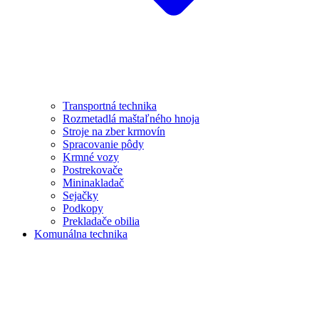
Transportná technika
Rozmetadlá maštaľného hnoja
Stroje na zber krmovín
Spracovanie pôdy
Krmné vozy
Postrekovače
Mininakladač
Sejačky
Podkopy
Prekladače obilia
Komunálna technika