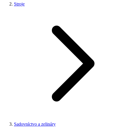
Stroje
Sadovníctvo a zelináry