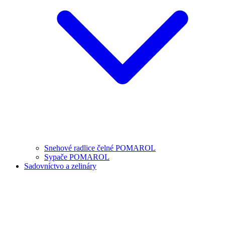
Snehové radlice čelné POMAROL
Sypače POMAROL
Sadovníctvo a zelináry