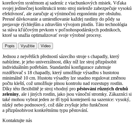
koreňovým systémom aj sadeníc z viacbunkových misiek. Vďaka
svojej jedinečnej konštrukcii tento stroj nielenže zabezpečuje vysokú
efektívnosť, ale zaručuje aj výnimočnú ergonómiu pre obsluhu.
Presné dávkovanie a umiestňovanie každej rastliny do pôdy sa
prejavuje rýchlejším a zdravším vývojom plodín. Táto technológia
sa stáva kľúčovým prvkom v poľnohospodárskych podnikoch,
ktoré sa snažia optimalizovať svoje výrobné procesy.
Popis
Využitie
Video
Jednou z největších předností sázecího stroje s chapadly, který
nabízíme, je jeho univerzálnost, díky níž lze stroj přizpůsobit
individuálním potřebám. Standardní konfigurace zahrnuje
rozdělovač s 18 chapadly, který umožňuje výsadbu s hustotou
minimálně 10 cm. Hustotu výsadby lze snadno regulovat změnou
počtu kleští, což umožňuje plnou kontrolu nad rozestupy rostlin.
Díky této flexibilitě je stroj vhodný pro
pěstování různých druhů
zeleniny
, ale i jiných rostlin, jako jsou vánoční stromky. Zákazníci si
také mohou vybrat jeden ze tří typů kontejnerů na sazenice: vysoký,
nízký nebo podnosový, což dále zvyšuje jeho funkčnost
a přizpůsobivost konkrétnímu typu pěstování.
Kontaktujte nás