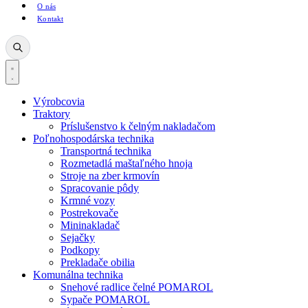
O nás
Kontakt
Výrobcovia
Traktory
Príslušenstvo k čelným nakladačom
Poľnohospodárska technika
Transportná technika
Rozmetadlá maštaľného hnoja
Stroje na zber krmovín
Spracovanie pôdy
Krmné vozy
Postrekovače
Mininakladač
Sejačky
Podkopy
Prekladače obilia
Komunálna technika
Snehové radlice čelné POMAROL
Sypače POMAROL