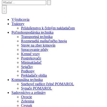
Výrobcovia
Traktory
Príslušenstvo k čelným nakladačom
Poľnohospodárska technika
Transportná technika
Rozmetadlá maštaľného hnoja
Stroje na zber krmovín
Spracovanie pôdy
Krmné vozy
Postrekovače
Mininakladač
Sejačky
Podkopy
Prekladače obilia
Komunálna technika
Snehové radlice čelné POMAROL
Sypače POMAROL
Sadovníctvo a zelináry
Ovocie
Zelenina
Cesnak