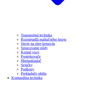
Transportná technika
Rozmetadlá maštaľného hnoja
Stroje na zber krmovín
Spracovanie pôdy
Krmné vozy
Postrekovače
Mininakladač
Sejačky
Podkopy
Prekladače obilia
Komunálna technika