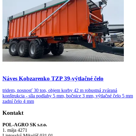
Náves Kobzarenko TZP 39-výtlačné čelo
tridem, nosnosť 30 ton, objem korby 42 m robustná zváraná
konštrukcia - síla podlahy 5 mm, bočnice 3 mm, výtlačné čelo 5 mm
zadní čelo 4 mm
Kontakt
POL-AGRO SK s.r.o.
1. mája 4271
Liptovský Mikuláš 031 01