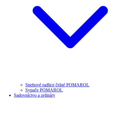
Snehové radlice čelné POMAROL
Sypače POMAROL
Sadovníctvo a zelináry