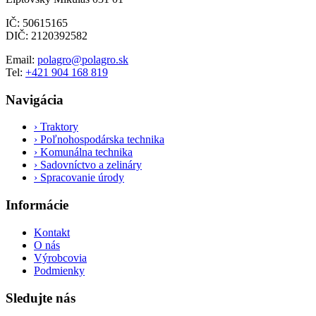
IČ: 50615165
DIČ: 2120392582
Email:
polagro@polagro.sk
Tel:
+421 904 168 819
Navigácia
›
Traktory
›
Poľnohospodárska technika
›
Komunálna technika
›
Sadovníctvo a zelináry
›
Spracovanie úrody
Informácie
Kontakt
O nás
Výrobcovia
Podmienky
Sledujte nás