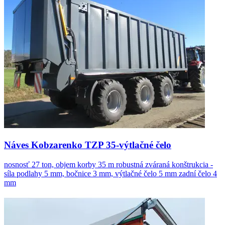
Náves Kobzarenko TZP 35-výtlačné čelo
nosnosť 27 ton, objem korby 35 m robustná zváraná konštrukcia -
síla podlahy 5 mm, bočnice 3 mm, výtlačné čelo 5 mm zadní čelo 4
mm