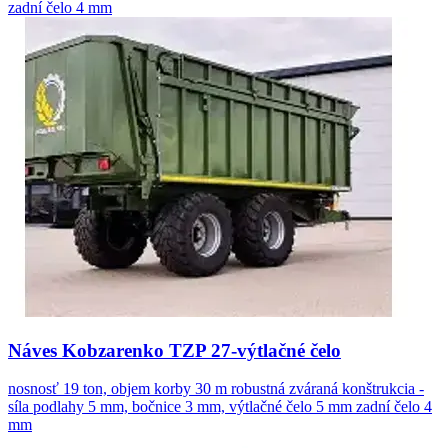
zadní čelo 4 mm
Náves Kobzarenko TZP 27-výtlačné čelo
nosnosť 19 ton, objem korby 30 m robustná zváraná konštrukcia -
síla podlahy 5 mm, bočnice 3 mm, výtlačné čelo 5 mm zadní čelo 4
mm