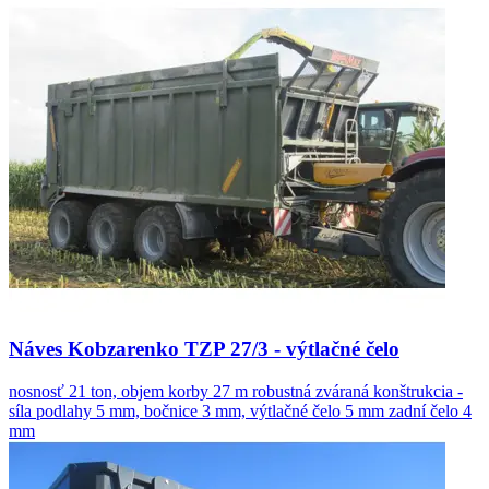
Náves Kobzarenko TZP 27/3 - výtlačné čelo
nosnosť 21 ton, objem korby 27 m robustná zváraná konštrukcia -
síla podlahy 5 mm, bočnice 3 mm, výtlačné čelo 5 mm zadní čelo 4
mm