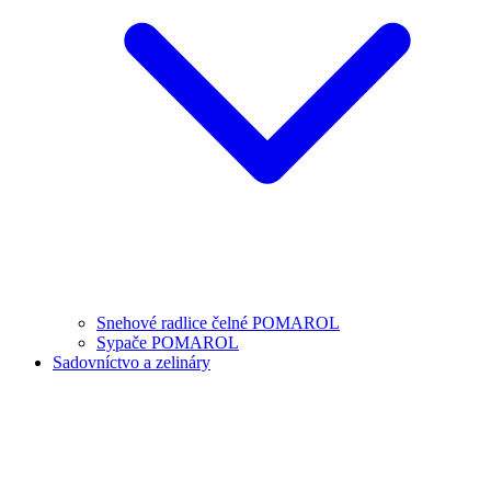
Snehové radlice čelné POMAROL
Sypače POMAROL
Sadovníctvo a zelináry