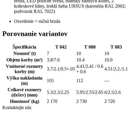
brzda, LED pozičné svetlá, blatníky zadných kolies, 2
kolieskové kliny, lesklá farba URSUS (karoséria RAL 2002;
podvozok RAL 7022)
Osvetlenie + ručná brzda
Porovnanie variantov
Špecifikácia
T 042
T 080
T 083
Nosnosť
(t)
7
10
10
Objem korby
(m³)
3.8/7.6
10.4
10.9
Vnútorné rozmery
4.41/2.41 / 0.6
3.7/2.1/0.5+.05
4.51/2.2./1.1
korby
(m)
+ 0.6
Výška nakladania
105
112
—
(m)
Celkové rozmery
5.3/2.3/2.25
5.95/2.55/2.65
6/2.5/2.6
(dxšxv)
(mm)
Hmotnosť
(kg)
2 170
2 730
2 720
Kontaktujte nás