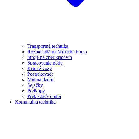
Transportná technika
Rozmetadlá maštaľného hnoja
Stroje na zber krmovín
Spracovanie pôdy
Krmné vozy
Postrekovače
Mininakladač
Sejačky
Podkopy
Prekladače obilia
Komunálna technika