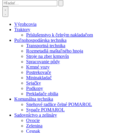
Výrobcovia
Traktory
Príslušenstvo k čelným nakladačom
Poľnohospodárska technika
Transportná technika
Rozmetadlá maštaľného hnoja
Stroje na zber krmovín
Spracovanie pôdy
Krmné vozy
Postrekovače
Mininakladač
Sejačky
Podkopy
Prekladače obilia
Komunálna technika
Snehové radlice čelné POMAROL
Sypače POMAROL
Sadovníctvo a zelináry
Ovocie
Zelenina
Cesnak