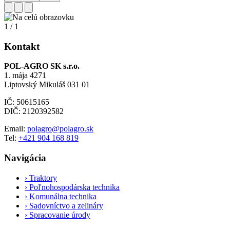
1
/
1
Kontakt
POL-AGRO SK s.r.o.
1. mája 4271
Liptovský Mikuláš 031 01
IČ: 50615165
DIČ: 2120392582
Email:
polagro@polagro.sk
Tel:
+421 904 168 819
Navigácia
›
Traktory
›
Poľnohospodárska technika
›
Komunálna technika
›
Sadovníctvo a zelináry
›
Spracovanie úrody