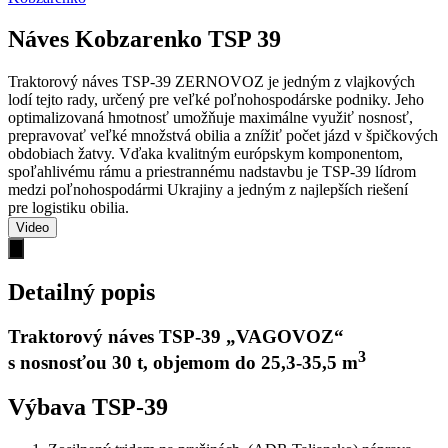
Náves Kobzarenko TSP 39
Traktorový náves TSP-39 ZERNOVOZ je jedným z vlajkových
lodí tejto rady, určený pre veľké poľnohospodárske podniky. Jeho
optimalizovaná hmotnosť umožňuje maximálne využiť nosnosť,
prepravovať veľké množstvá obilia a znížiť počet jázd v špičkových
obdobiach žatvy. Vďaka kvalitným európskym komponentom,
spoľahlivému rámu a priestrannému nadstavbu je TSP-39 lídrom
medzi poľnohospodármi Ukrajiny a jedným z najlepších riešení
pre logistiku obilia.
Video
Detailný popis
Traktorový náves TSP-39 „VAGOVOZ“
3
s nosnosťou 30 t, objemom do 25,3-35,5 m
Výbava TSP-39