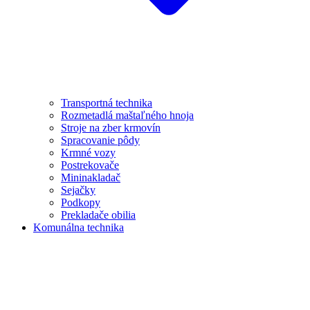
Transportná technika
Rozmetadlá maštaľného hnoja
Stroje na zber krmovín
Spracovanie pôdy
Krmné vozy
Postrekovače
Mininakladač
Sejačky
Podkopy
Prekladače obilia
Komunálna technika