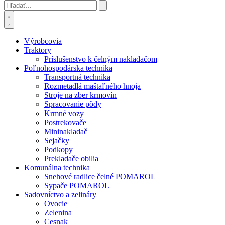
Výrobcovia
Traktory
Príslušenstvo k čelným nakladačom
Poľnohospodárska technika
Transportná technika
Rozmetadlá maštaľného hnoja
Stroje na zber krmovín
Spracovanie pôdy
Krmné vozy
Postrekovače
Mininakladač
Sejačky
Podkopy
Prekladače obilia
Komunálna technika
Snehové radlice čelné POMAROL
Sypače POMAROL
Sadovníctvo a zelináry
Ovocie
Zelenina
Cesnak