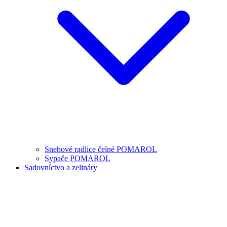
Snehové radlice čelné POMAROL
Sypače POMAROL
Sadovníctvo a zelináry