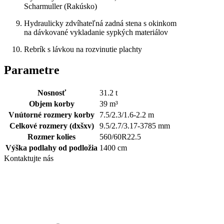
Scharmuller (Rakúsko)
Hydraulicky zdvíhateľná zadná stena s okinkom
na dávkované vykladanie sypkých materiálov
Rebrík s lávkou na rozvinutie plachty
Parametre
Nosnosť
31.2
t
Objem korby
39
m³
Vnútorné rozmery korby
7.5/2.3/1.6-2.2
m
Celkové rozmery (dxšxv)
9.5/2.7/3.17-3785
mm
Rozmer kolies
560/60R22.5
Výška podlahy od podložia
1400
cm
Kontaktujte nás