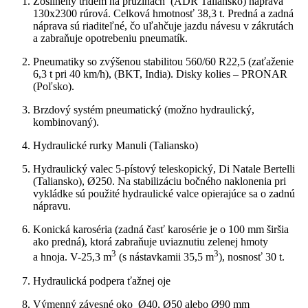
Zosilnený tridem na pružinách (ADR Taliansko) náprava
130x2300 rúrová. Celková hmotnosť 38,3 t. Predná a zadná
náprava sú riaditeľné, čo uľahčuje jazdu návesu v zákrutách
a zabraňuje opotrebeniu pneumatík.
Pneumatiky so zvýšenou stabilitou 560/60 R22,5 (zaťaženie
6,3 t pri 40 km/h), (BKT, India). Disky kolies – PRONAR
(Poľsko).
Brzdový systém pneumatický (možno hydraulický,
kombinovaný).
Hydraulické rurky Manuli (Taliansko)
Hydraulický valec 5-pístový teleskopický, Di Natale Bertelli
(Taliansko), Ø250. Na stabilizáciu bočného naklonenia pri
vykládke sú použité hydraulické valce opierajúce sa o zadnú
nápravu.
Konická karoséria (zadná časť karosérie je o 100 mm širšia
ako predná), ktorá zabraňuje uviaznutiu zelenej hmoty
3
3
a hnoja. V-25,3 m
(s nástavkamii 35,5 m
), nosnosť 30 t.
Hydraulická podpera ťažnej oje
Výmenný závesné oko Ø40, Ø50 alebo Ø90 mm