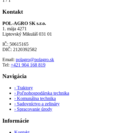
1
/
1
Kontakt
POL-AGRO SK s.r.o.
1. mája 4271
Liptovský Mikuláš 031 01
IČ: 50615165
DIČ: 2120392582
Email:
polagro@polagro.sk
Tel:
+421 904 168 819
Navigácia
›
Traktory
›
Poľnohospodárska technika
›
Komunálna technika
›
Sadovníctvo a zelináry
›
Spracovanie úrody
Informácie
Kontakt