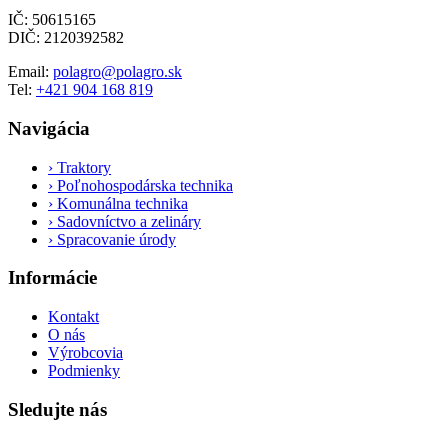
IČ: 50615165
DIČ: 2120392582
Email:
polagro@polagro.sk
Tel:
+421 904 168 819
Navigácia
›
Traktory
›
Poľnohospodárska technika
›
Komunálna technika
›
Sadovníctvo a zelináry
›
Spracovanie úrody
Informácie
Kontakt
O nás
Výrobcovia
Podmienky
Sledujte nás