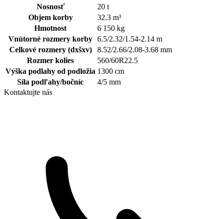
Nosnosť
20
t
Objem korby
32.3
m³
Hmotnost
6 150
kg
Vnútorné rozmery korby
6.5/2.32/1.54-2.14
m
Celkové rozmery (dxšxv)
8.52/2.66/2.08-3.68
mm
Rozmer kolies
560/60R22.5
Výška podlahy od podložia
1300
cm
Síla podľahy/bočníc
4/5
mm
Kontaktujte nás