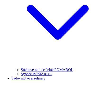
Snehové radlice čelné POMAROL
Sypače POMAROL
Sadovníctvo a zelináry