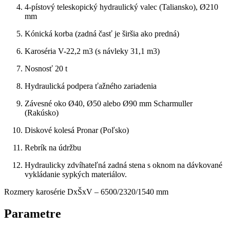
4-pístový teleskopický hydraulický valec (Taliansko), Ø210
mm
Kónická korba (zadná časť je širšia ako predná)
Karoséria V-22,2 m3 (s návleky 31,1 m3)
Nosnosť 20 t
Hydraulická podpera ťažného zariadenia
Závesné oko Ø40, Ø50 alebo Ø90 mm Scharmuller
(Rakúsko)
Diskové kolesá Pronar (Poľsko)
Rebrík na údržbu
Hydraulicky zdvíhateľná zadná stena s oknom na dávkované
vykládanie sypkých materiálov.
Rozmery karosérie DxŠxV – 6500/2320/1540 mm
Parametre