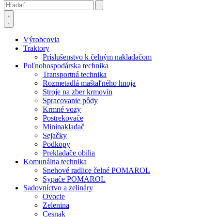
Výrobcovia
Traktory
Príslušenstvo k čelným nakladačom
Poľnohospodárska technika
Transportná technika
Rozmetadlá maštaľného hnoja
Stroje na zber krmovín
Spracovanie pôdy
Krmné vozy
Postrekovače
Mininakladač
Sejačky
Podkopy
Prekladače obilia
Komunálna technika
Snehové radlice čelné POMAROL
Sypače POMAROL
Sadovníctvo a zelináry
Ovocie
Zelenina
Cesnak