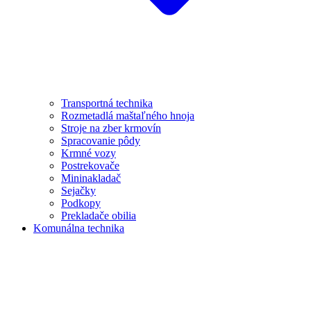
Transportná technika
Rozmetadlá maštaľného hnoja
Stroje na zber krmovín
Spracovanie pôdy
Krmné vozy
Postrekovače
Mininakladač
Sejačky
Podkopy
Prekladače obilia
Komunálna technika