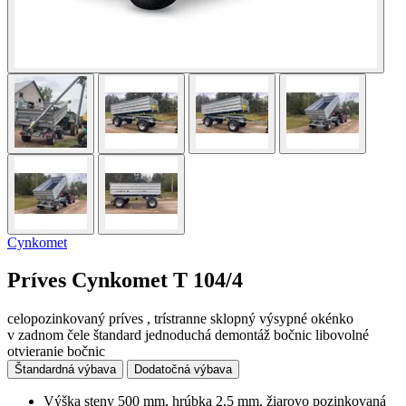
Cynkomet
Príves Cynkomet T 104/4
celopozinkovaný príves , trístranne sklopný výsypné okénko
v zadnom čele štandard jednoduchá demontáž bočnic libovolné
otvieranie bočnic
Štandardná výbava
Dodatočná výbava
Výška steny 500 mm, hrúbka 2,5 mm, žiarovo pozinkovaná