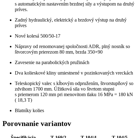
s automatickým nastavením brzdnej sily a výstupom na druhý
príves.
Zadný hydraulický, elektrický a brzdový výstup na druhý
príves
Nové kolesá 500/50-17
Nápravy od renomovanej spoločnosti ADR, plný nosník so
štvorcovým prierezom 80 mm, brzda 350×90
Zavesenie na parabolických pružinách
Dva kolieskové kliny umiestnené v pozinkovaných vreckách
Teleskopický valec s kĺbovým odpružením, štvorstupňový so
zdvihom 1700 mm. Úžitková sila vo štvrtom stupni
s priemerom 120 mm pri menovitom tlaku 16 MPa = 180 kN
( 18,3 T)
Blatníky kolies
Porovnanie variantov
Špecifikácia
T 169/2
T 104/4
T 104/5