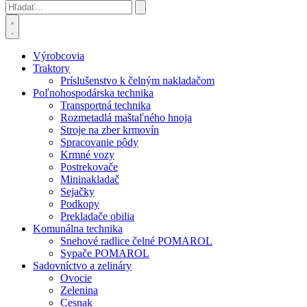
Výrobcovia
Traktory
Príslušenstvo k čelným nakladačom
Poľnohospodárska technika
Transportná technika
Rozmetadlá maštaľného hnoja
Stroje na zber krmovín
Spracovanie pôdy
Krmné vozy
Postrekovače
Mininakladač
Sejačky
Podkopy
Prekladače obilia
Komunálna technika
Snehové radlice čelné POMAROL
Sypače POMAROL
Sadovníctvo a zelináry
Ovocie
Zelenina
Cesnak