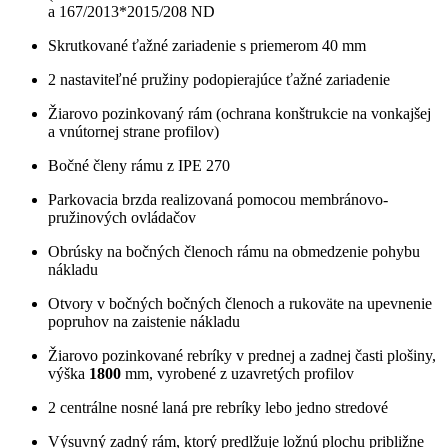
a 167/2013*2015/208 ND
Skrutkované ťažné zariadenie s priemerom 40 mm
2 nastaviteľné pružiny podopierajúce ťažné zariadenie
Žiarovo pozinkovaný rám (ochrana konštrukcie na vonkajšej
a vnútornej strane profilov)
Bočné členy rámu z IPE 270
Parkovacia brzda realizovaná pomocou membránovo-
pružinových ovládačov
Obrúsky na bočných členoch rámu na obmedzenie pohybu
nákladu
Otvory v bočných bočných členoch a rukoväte na upevnenie
popruhov na zaistenie nákladu
Žiarovo pozinkované rebríky v prednej a zadnej časti plošiny,
výška
1800
mm, vyrobené z uzavretých profilov
2 centrálne nosné laná pre rebríky lebo jedno stredové
Výsuvný zadný rám, ktorý predlžuje ložnú plochu približne