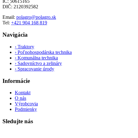
IČ: 50615165
DIČ: 2120392582
Email:
polagro@polagro.sk
Tel:
+421 904 168 819
Navigácia
›
Traktory
›
Poľnohospodárska technika
›
Komunálna technika
›
Sadovníctvo a zelináry
›
Spracovanie úrody
Informácie
Kontakt
O nás
Výrobcovia
Podmienky
Sledujte nás