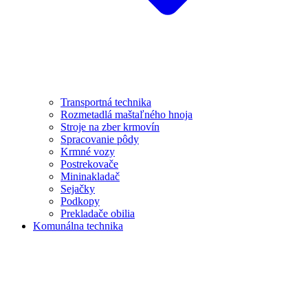
Transportná technika
Rozmetadlá maštaľného hnoja
Stroje na zber krmovín
Spracovanie pôdy
Krmné vozy
Postrekovače
Mininakladač
Sejačky
Podkopy
Prekladače obilia
Komunálna technika