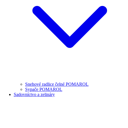
Snehové radlice čelné POMAROL
Sypače POMAROL
Sadovníctvo a zelináry