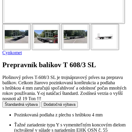
Cynkomet
Prepravník balíkov T 608/3 SL
Plošinový príves T-608/3 SL je trojnápravový príves na prepravu
balíkov. Celkom žiarovo pozinkovaná konštrukcia a podlaha
s hrúbkou 4 mm zaručujú spoľahlivosť a odolnosť počas mnohých
rokov používania. Y-oj natáčací štandard. Zoslíneá verzia o vyšší
nosnoti až 19 Ton !!!
Štandardná výbava
Dodatočná výbava
Pozinkovaná podlaha z plechu s hrúbkou 4 mm
Ťažné zariadenie typu Y s vymeniteľným koncovým dielom
(schválené v súlade s nariadením EHK OSN č. 55