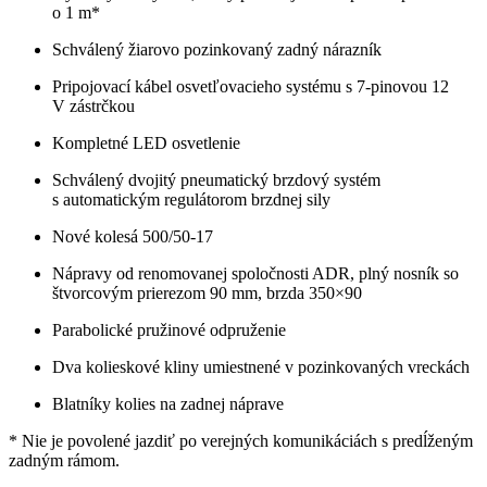
o 1 m*
Schválený žiarovo pozinkovaný zadný nárazník
Pripojovací kábel osvetľovacieho systému s 7-pinovou 12
V zástrčkou
Kompletné LED osvetlenie
Schválený dvojitý pneumatický brzdový systém
s automatickým regulátorom brzdnej sily
Nové kolesá 500/50-17
Nápravy od renomovanej spoločnosti ADR, plný nosník so
štvorcovým prierezom 90 mm, brzda 350×90
Parabolické pružinové odpruženie
Dva kolieskové kliny umiestnené v pozinkovaných vreckách
Blatníky kolies na zadnej náprave
* Nie je povolené jazdiť po verejných komunikáciách s predĺženým
zadným rámom.