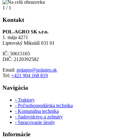
1
/
1
Kontakt
POL-AGRO SK s.r.o.
1. mája 4271
Liptovský Mikuláš 031 01
IČ: 50615165
DIČ: 2120392582
Email:
polagro@polagro.sk
Tel:
+421 904 168 819
Navigácia
›
Traktory
›
Poľnohospodárska technika
›
Komunálna technika
›
Sadovníctvo a zelináry
›
Spracovanie úrody
Informácie