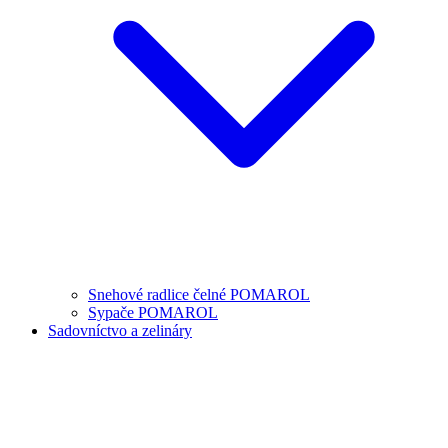
Snehové radlice čelné POMAROL
Sypače POMAROL
Sadovníctvo a zelináry