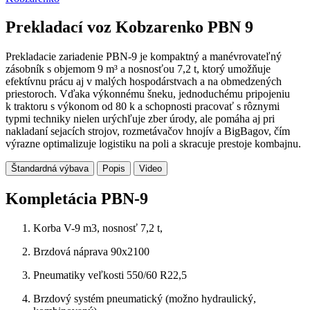
Prekladací voz Kobzarenko PBN 9
Prekladacie zariadenie PBN-9 je kompaktný a manévrovateľný
zásobník s objemom 9 m³ a nosnosťou 7,2 t, ktorý umožňuje
efektívnu prácu aj v malých hospodárstvach a na obmedzených
priestoroch. Vďaka výkonnému šneku, jednoduchému pripojeniu
k traktoru s výkonom od 80 k a schopnosti pracovať s rôznymi
typmi techniky nielen urýchľuje zber úrody, ale pomáha aj pri
nakladaní sejacích strojov, rozmetávačov hnojív a BigBagov, čím
výrazne optimalizuje logistiku na poli a skracuje prestoje kombajnu.
Štandardná výbava
Popis
Video
Kompletácia PBN-9
Korba V-9 m3, nosnosť 7,2 t,
Brzdová náprava 90x2100
Pneumatiky veľkosti 550/60 R22,5
Brzdový systém pneumatický (možno hydraulický,