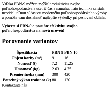
Vďaka PBN-9 môžete zvýšiť produktivitu svojho
poľnohospodárstva a ušetriť čas a námahu. Táto technika sa stala
neoddeliteľnou súčasťou moderného poľnohospodárskeho výroby
a pomôže vám dosiahnuť najlepšie výsledky pri pestovaní obilnín.
Vyberte si PBN-9 a posuňte efektivitu svojho
poľnohospodárstva na novú úroveň!
Porovnanie variantov
Špecifikácia
PBN 9
PBN 16
Objem korby
(m³)
9
16
Nosnosť
(t)
7.2
11.25
Hmotnosť
(kg)
2.63
4.75
Premier šneka
(mm)
300
420
Potrebný výkon traktora
(k)
80
120
Kontaktujte nás