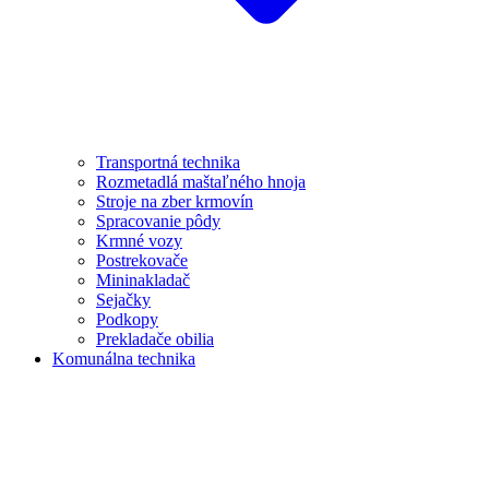
Transportná technika
Rozmetadlá maštaľného hnoja
Stroje na zber krmovín
Spracovanie pôdy
Krmné vozy
Postrekovače
Mininakladač
Sejačky
Podkopy
Prekladače obilia
Komunálna technika