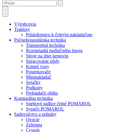
Výrobcovia
Traktory
Príslušenstvo k čelným nakladačom
Poľnohospodárska technika
Transportná technika
Rozmetadlá maštaľného hnoja
Stroje na zber krmovín
Spracovanie pôdy
Krmné vozy
Postrekovače
Mininakladač
Sejačky
Podkopy
Prekladače obilia
Komunálna technika
Snehové radlice čelné POMAROL
Sypače POMAROL
Sadovníctvo a zelináry
Ovocie
Zelenina
Cesnak