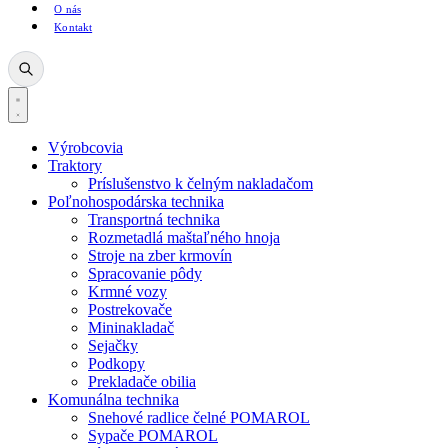
O nás
Kontakt
Výrobcovia
Traktory
Príslušenstvo k čelným nakladačom
Poľnohospodárska technika
Transportná technika
Rozmetadlá maštaľného hnoja
Stroje na zber krmovín
Spracovanie pôdy
Krmné vozy
Postrekovače
Mininakladač
Sejačky
Podkopy
Prekladače obilia
Komunálna technika
Snehové radlice čelné POMAROL
Sypače POMAROL