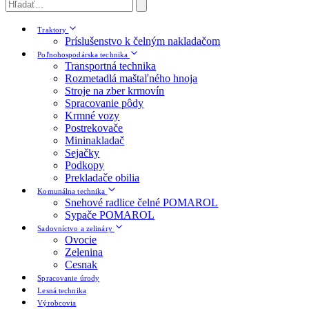
Traktory
Príslušenstvo k čelným nakladačom
Poľnohospodárska technika
Transportná technika
Rozmetadlá maštaľného hnoja
Stroje na zber krmovín
Spracovanie pôdy
Krmné vozy
Postrekovače
Mininakladač
Sejačky
Podkopy
Prekladače obilia
Komunálna technika
Snehové radlice čelné POMAROL
Sypače POMAROL
Sadovníctvo a zelináry
Ovocie
Zelenina
Cesnak
Spracovanie úrody
Lesná technika
Výrobcovia