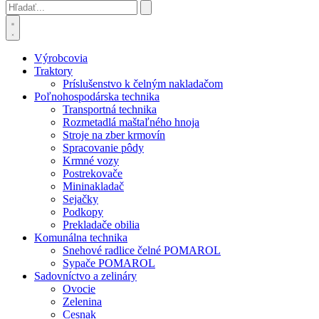
Výrobcovia
Traktory
Príslušenstvo k čelným nakladačom
Poľnohospodárska technika
Transportná technika
Rozmetadlá maštaľného hnoja
Stroje na zber krmovín
Spracovanie pôdy
Krmné vozy
Postrekovače
Mininakladač
Sejačky
Podkopy
Prekladače obilia
Komunálna technika
Snehové radlice čelné POMAROL
Sypače POMAROL
Sadovníctvo a zelináry
Ovocie
Zelenina
Cesnak