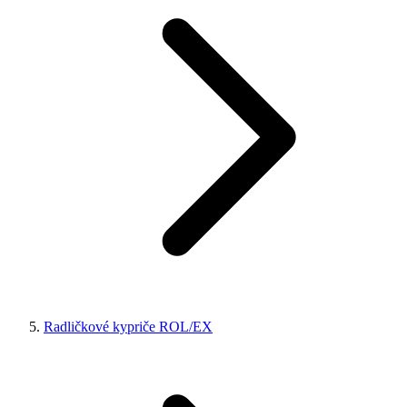
Radličkové kypriče ROL/EX