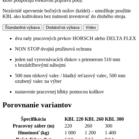
ktoré podporujú efektívnu prípravu pôdy.
Nezávislé upevnenie bočných nožov (krídel) – umožňuje použitie
KBL ako kultivátora bez nutnosti investovať do druhého stroja.
Štandardná výbava
Dodatočná výbava
Video
dva rady pracovných prvkov HORSCH alebo DELTA FLEX
NON STOP dvojitá pružinová ochrana
jeden rad vyrovnávacích diskov s priemerom 510 mm
s bezúdržbovými nábojmi
500 mm rúrkový valec / hladký reťazový valec, 500 mm
ozubený valec na výber
nastavenie pracovnej hĺbky pomocou kolíkov
Porovnanie variantov
Špecifikácia
KBL 220
KBL 260
KBL 300
Pracovný záber
(m)
220
260
300
Hmotnosť
(kg)
1 000
1 200
1 400