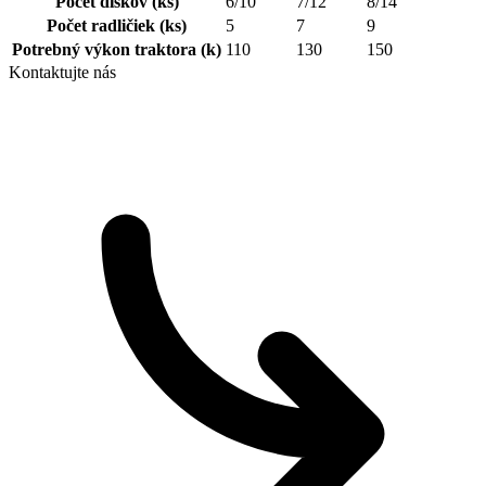
Počet diskov
(ks)
6/10
7/12
8/14
Počet radličiek
(ks)
5
7
9
Potrebný výkon traktora
(k)
110
130
150
Kontaktujte nás