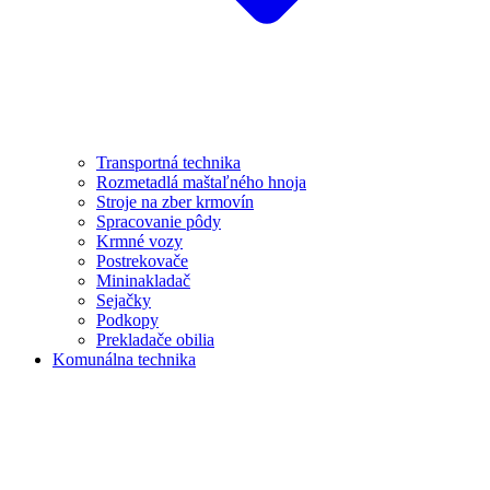
Transportná technika
Rozmetadlá maštaľného hnoja
Stroje na zber krmovín
Spracovanie pôdy
Krmné vozy
Postrekovače
Mininakladač
Sejačky
Podkopy
Prekladače obilia
Komunálna technika