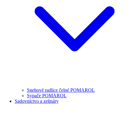
Snehové radlice čelné POMAROL
Sypače POMAROL
Sadovníctvo a zelináry