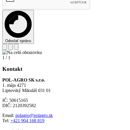
Odoslať správu
1
/
1
Kontakt
POL-AGRO SK s.r.o.
1. mája 4271
Liptovský Mikuláš 031 01
IČ: 50615165
DIČ: 2120392582
Email:
polagro@polagro.sk
Tel:
+421 904 168 819