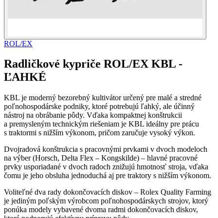
ROL/EX
Radličkové kypriče ROL/EX KBL -
ĽAHKÉ
KBL je moderný bezorebný kultivátor určený pre malé a stredné
poľnohospodárske podniky, ktoré potrebujú ľahký, ale účinný
nástroj na obrábanie pôdy. Vďaka kompaktnej konštrukcii
a premysleným technickým riešeniam je KBL ideálny pre prácu
s traktormi s nižším výkonom, pričom zaručuje vysoký výkon.
Dvojradová konštrukcia s pracovnými prvkami v dvoch modeloch
na výber (Horsch, Delta Flex – Kongskilde) – hlavné pracovné
prvky usporiadané v dvoch radoch znižujú hmotnosť stroja, vďaka
čomu je jeho obsluha jednoduchá aj pre traktory s nižším výkonom.
Voliteľné dva rady dokončovacích diskov – Rolex Quality Farming
je jediným poľským výrobcom poľnohospodárskych strojov, ktorý
ponúka modely vybavené dvoma radmi dokončovacích diskov,