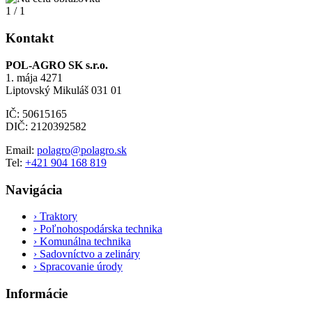
1
/
1
Kontakt
POL-AGRO SK s.r.o.
1. mája 4271
Liptovský Mikuláš 031 01
IČ: 50615165
DIČ: 2120392582
Email:
polagro@polagro.sk
Tel:
+421 904 168 819
Navigácia
›
Traktory
›
Poľnohospodárska technika
›
Komunálna technika
›
Sadovníctvo a zelináry
›
Spracovanie úrody
Informácie