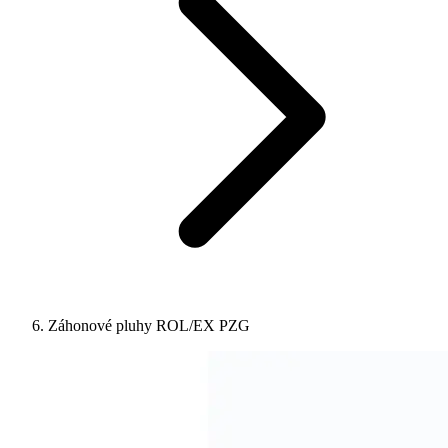
Záhonové pluhy ROL/EX PZG