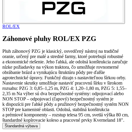
ROL/EX
Záhonové pluhy ROL/EX PZG
Pluh záhonový PZG je klasický, osvedčený nástroj na tradičné
oranie, určený pre malé a stredné farmy, ktoré potrebujú robustné
a ekonomické riešenie. Jeho ľahká, ale odolná konštrukcia zaručuje
nízke požiadavky na výkon traktora, čo umožňuje rovnomerné
obrábanie brázd a vynikajúcu štruktúru pôdy pre ďalšie
agrotechnické úpravy. Funkčný dizajn s nastaviteľnou šírkou orby.
Nastavenie skrutky umožňuje nastaviť pracovnú šírku v širokom
rozsahu: PZG 3: 0,85–1,25 m, PZG 4: 1,20–1,80 m, PZG 5: 1,55–
2,35 m Na výber sú dva bezpečnostné systémy: odpojovací alebo
NON STOP – odpojovací (čapový) bezpečnostný systém je
k dispozícii pre ľahké pôdy a pružinový bezpečnostný systém NON
STOP pre kamenisté oblasti. Odolná, stabilná konštrukcia
a prémiové komponenty – rozstup telesa 95 cm, svetlá výška 80 cm,
štandardné kopírovacie koleso a pracovné prvky Kverneland 18".
Štandardná výbava