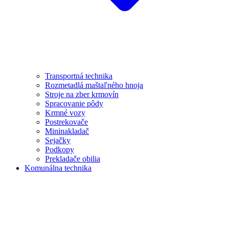
Transportná technika
Rozmetadlá maštaľného hnoja
Stroje na zber krmovín
Spracovanie pôdy
Krmné vozy
Postrekovače
Mininakladač
Sejačky
Podkopy
Prekladače obilia
Komunálna technika