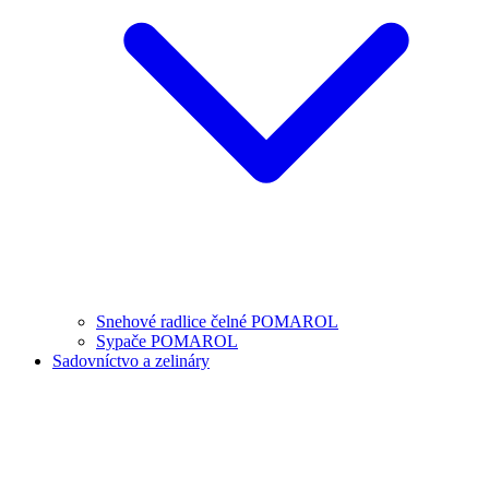
Snehové radlice čelné POMAROL
Sypače POMAROL
Sadovníctvo a zelináry