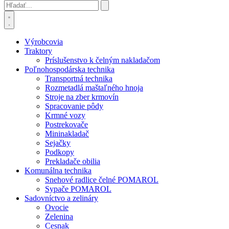
Výrobcovia
Traktory
Príslušenstvo k čelným nakladačom
Poľnohospodárska technika
Transportná technika
Rozmetadlá maštaľného hnoja
Stroje na zber krmovín
Spracovanie pôdy
Krmné vozy
Postrekovače
Mininakladač
Sejačky
Podkopy
Prekladače obilia
Komunálna technika
Snehové radlice čelné POMAROL
Sypače POMAROL
Sadovníctvo a zelináry
Ovocie
Zelenina
Cesnak