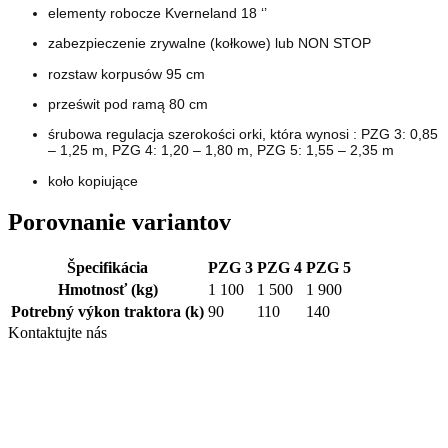
elementy robocze Kverneland 18 ‘’
zabezpieczenie zrywalne (kołkowe) lub NON STOP
rozstaw korpusów 95 cm
prześwit pod ramą 80 cm
śrubowa regulacja szerokości orki, która wynosi : PZG 3: 0,85
– 1,25 m, PZG 4: 1,20 – 1,80 m, PZG 5: 1,55 – 2,35 m
koło kopiujące
Porovnanie variantov
Špecifikácia
PZG 3
PZG 4
PZG 5
Hmotnosť
(kg)
1 100
1 500
1 900
Potrebný výkon traktora
(k)
90
110
140
Kontaktujte nás