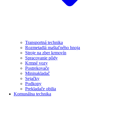
Transportná technika
Rozmetadlá maštaľného hnoja
Stroje na zber krmovín
Spracovanie pôdy
Krmné vozy
Postrekovače
Mininakladač
Sejačky
Podkopy
Prekladače obilia
Komunálna technika