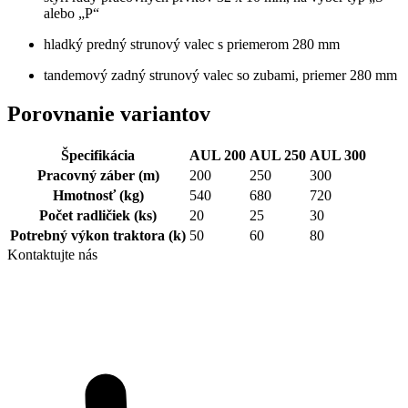
alebo „P“
hladký predný strunový valec s priemerom 280 mm
tandemový zadný strunový valec so zubami, priemer 280 mm
Porovnanie variantov
Špecifikácia
AUL 200
AUL 250
AUL 300
Pracovný záber
(m)
200
250
300
Hmotnosť
(kg)
540
680
720
Počet radličiek
(ks)
20
25
30
Potrebný výkon traktora
(k)
50
60
80
Kontaktujte nás