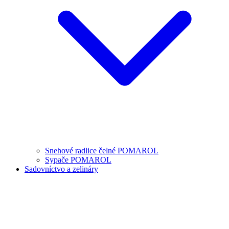
Snehové radlice čelné POMAROL
Sypače POMAROL
Sadovníctvo a zelináry