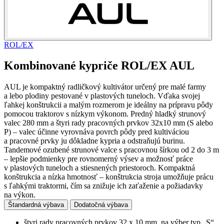
ROL/EX
Kombinované kypriče ROL/EX AUL
AUL je kompaktný radličkový kultivátor určený pre malé farmy
a lebo plodiny pestované v plastových tuneloch. Vďaka svojej
ľahkej konštrukcii a malým rozmerom je ideálny na prípravu pôdy
pomocou traktorov s nízkym výkonom. Predný hladký strunový
valec 280 mm a štyri rady pracovných prvkov 32x10 mm (S alebo
P) – valec účinne vyrovnáva povrch pôdy pred kultiváciou
a pracovné prvky ju dôkladne kypria a odstraňujú burinu.
Tandemové ozubené strunové valce s pracovnou šírkou od 2 do 3 m
– lepšie podmienky pre rovnomerný výsev a možnosť práce
v plastových tuneloch a stiesnených priestoroch. Kompaktná
konštrukcia a nízka hmotnosť – konštrukcia stroja umožňuje prácu
s ľahkými traktormi, čím sa znižuje ich zaťaženie a požiadavky
na výkon.
Štandardná výbava
Dodatočná výbava
štyri rady pracovných prvkov 32 x 10 mm, na výber typ „S“