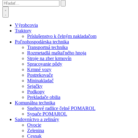
Výrobcovia
Traktory
Príslušenstvo k čelným nakladačom
Poľnohospodárska technika
Transportná technika
Rozmetadlá maštaľného hnoja
Stroje na zber krmovín
Spracovanie pôdy
Krmné vozy
Postrekovače
Mininakladač
Sejačky
Podkopy
Prekladače obilia
Komunálna technika
Snehové radlice čelné POMAROL
Sypače POMAROL
Sadovníctvo a zelináry
Ovocie
Zelenina
Cesnak