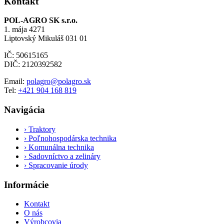
Kontakt
POL-AGRO SK s.r.o.
1. mája 4271
Liptovský Mikuláš 031 01
IČ: 50615165
DIČ: 2120392582
Email:
polagro@polagro.sk
Tel:
+421 904 168 819
Navigácia
›
Traktory
›
Poľnohospodárska technika
›
Komunálna technika
›
Sadovníctvo a zelináry
›
Spracovanie úrody
Informácie
Kontakt
O nás
Výrobcovia