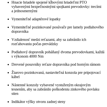
Hnacie hriadele spojené kĺbovými hriadeľmi PTO
vybavenými bezpečnostnými spojkami prevodovky: trecími
a jednosmernými
Vymeniteľné adaptérové lopatky
Vymeniteľné pozinkované posúvače pre lamely podlahového
dopravníka
Vzdialenosť medzi reťazami, aby sa zabránilo ich
rozťahovaniu počas prevádzky
Podlahový dopravník poháňaný dvoma prevodovkami, každá
s výkonom 4000 Nm
Drevené posuvníky reťaze dopravníka pod horným rámom
Žiarovo pozinkovaná, nastaviteľná konzola pre pripojovací
kábel
Nástenné konzoly vybavené vystuženým okrajovým
tesnením, aby sa zabránilo poškodeniu zinkového povlaku
stien
Indikátor výšky otvoru zadnej steny