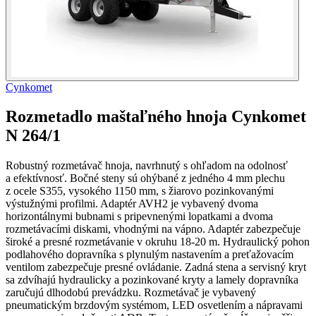
Cynkomet
Rozmetadlo maštaľného hnoja Cynkomet
N 264/1
Robustný rozmetávač hnoja, navrhnutý s ohľadom na odolnosť
a efektívnosť. Bočné steny sú ohýbané z jedného 4 mm plechu
z ocele S355, vysokého 1150 mm, s žiarovo pozinkovanými
výstužnými profilmi. Adaptér AVH2 je vybavený dvoma
horizontálnymi bubnami s pripevnenými lopatkami a dvoma
rozmetávacími diskami, vhodnými na vápno. Adaptér zabezpečuje
široké a presné rozmetávanie v okruhu 18-20 m. Hydraulický pohon
podlahového dopravníka s plynulým nastavením a preťažovacím
ventilom zabezpečuje presné ovládanie. Zadná stena a servisný kryt
sa zdvíhajú hydraulicky a pozinkované kryty a lamely dopravníka
zaručujú dlhodobú prevádzku. Rozmetávač je vybavený
pneumatickým brzdovým systémom, LED osvetlením a nápravami