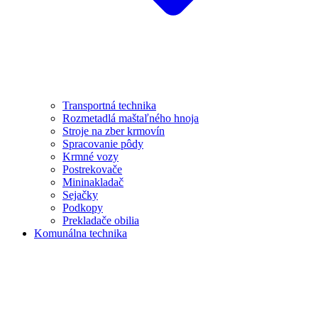
Transportná technika
Rozmetadlá maštaľného hnoja
Stroje na zber krmovín
Spracovanie pôdy
Krmné vozy
Postrekovače
Mininakladač
Sejačky
Podkopy
Prekladače obilia
Komunálna technika