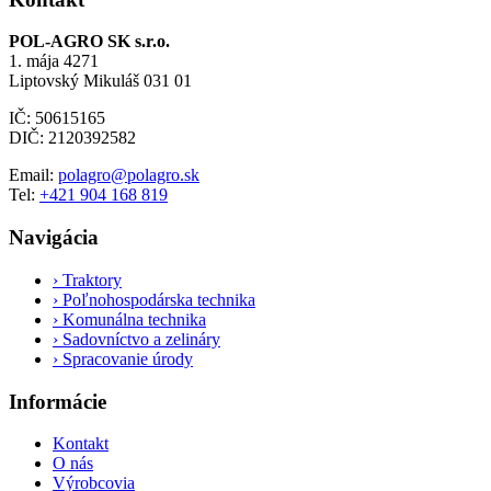
POL-AGRO SK s.r.o.
1. mája 4271
Liptovský Mikuláš 031 01
IČ: 50615165
DIČ: 2120392582
Email:
polagro@polagro.sk
Tel:
+421 904 168 819
Navigácia
›
Traktory
›
Poľnohospodárska technika
›
Komunálna technika
›
Sadovníctvo a zelináry
›
Spracovanie úrody
Informácie
Kontakt
O nás
Výrobcovia