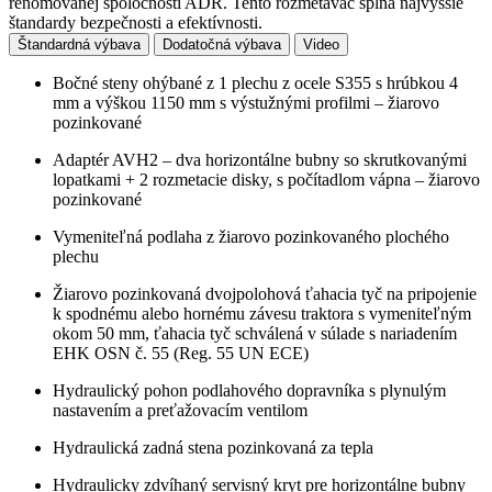
renomovanej spoločnosti ADR. Tento rozmetávač spĺňa najvyššie
štandardy bezpečnosti a efektívnosti.
Štandardná výbava
Dodatočná výbava
Video
Bočné steny ohýbané z 1 plechu z ocele S355 s hrúbkou 4
mm a výškou 1150 mm s výstužnými profilmi – žiarovo
pozinkované
Adaptér AVH2 – dva horizontálne bubny so skrutkovanými
lopatkami + 2 rozmetacie disky, s počítadlom vápna – žiarovo
pozinkované
Vymeniteľná podlaha z žiarovo pozinkovaného plochého
plechu
Žiarovo pozinkovaná dvojpolohová ťahacia tyč na pripojenie
k spodnému alebo hornému závesu traktora s vymeniteľným
okom 50 mm, ťahacia tyč schválená v súlade s nariadením
EHK OSN č. 55 (Reg. 55 UN ECE)
Hydraulický pohon podlahového dopravníka s plynulým
nastavením a preťažovacím ventilom
Hydraulická zadná stena pozinkovaná za tepla
Hydraulicky zdvíhaný servisný kryt pre horizontálne bubny