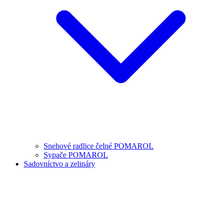
Snehové radlice čelné POMAROL
Sypače POMAROL
Sadovníctvo a zelináry