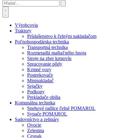
Výrobcovia
Traktory
Príslušenstvo k čelným nakladačom
Poľnohospodárska technika
Transportná technika
Rozmetadlá maštaľného hnoja
Stroje na zber krmovín
Spracovanie pôdy
Krmné vozy
Postrekovače
Mininakladač
Sejačky
Podkopy
Prekladače obilia
Komunálna technika
Snehové radlice čelné POMAROL
Sypače POMAROL
Sadovníctvo a zelináry
Ovocie
Zelenina
Cesnak