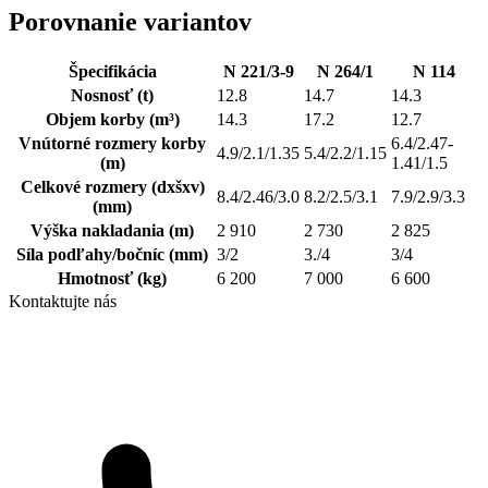
Porovnanie variantov
Špecifikácia
N 221/3-9
N 264/1
N 114
Nosnosť
(t)
12.8
14.7
14.3
Objem korby
(m³)
14.3
17.2
12.7
Vnútorné rozmery korby
6.4/2.47-
4.9/2.1/1.35
5.4/2.2/1.15
(m)
1.41/1.5
Celkové rozmery (dxšxv)
8.4/2.46/3.0
8.2/2.5/3.1
7.9/2.9/3.3
(mm)
Výška nakladania
(m)
2 910
2 730
2 825
Síla podľahy/bočníc
(mm)
3/2
3./4
3/4
Hmotnosť
(kg)
6 200
7 000
6 600
Kontaktujte nás