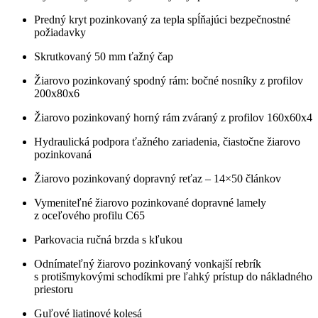
Predný kryt pozinkovaný za tepla spĺňajúci bezpečnostné
požiadavky
Skrutkovaný 50 mm ťažný čap
Žiarovo pozinkovaný spodný rám: bočné nosníky z profilov
200x80x6
Žiarovo pozinkovaný horný rám zváraný z profilov 160x60x4
Hydraulická podpora ťažného zariadenia, čiastočne žiarovo
pozinkovaná
Žiarovo pozinkovaný dopravný reťaz – 14×50 článkov
Vymeniteľné žiarovo pozinkované dopravné lamely
z oceľového profilu C65
Parkovacia ručná brzda s kľukou
Odnímateľný žiarovo pozinkovaný vonkajší rebrík
s protišmykovými schodíkmi pre ľahký prístup do nákladného
priestoru
Guľové liatinové kolesá