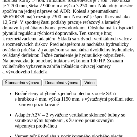
nosnosť korby 14 ton. Hmotnosť rozmetávača je 7 ton. Jeho dĺžka
je 7 700 mm, šírka 2 900 mm a výška 3 250 mm. Nákladný priestor
spočíva na jednej náprave od ADR. Kolesá s pneumatikami
580/70R38 majú rozstup 2300 mm. Nosnosť je špecifikovaná ako
12,5 m³. V spodnej časti podlahy pracuje reťazový a lamelný
dopravník poháňaný dvoma prevodovkami. Obsluha má k dispozícii
plynulú reguláciu rýchlosti dopravníka. Ten smeruje hnoj
k rozmetávaciemu adaptéru. Skladá sa z dvoch vertikálnych valcov
a rozmetávacích diskov. Pred adaptérom sa nachádza hydraulicky
ovládaná priečka. Za adaptérom sa nachádza dvojdielny hydraulicky
ovládaný deflektor. Ťažné zariadenie je hydraulicky odpružené.
Na prevádzku je potrebný traktor s výkonom 130 HP. Zoznam
voliteľného vybavenia zahŕňa inštaláciu cúvacej kamery
a vývodového hriadeľa.
Štandardná výbava
Dodatočná výbava
Video
Bočné steny ohýbané z jedného plechu z ocele S355
s hrúbkou 4 mm, výška 1150 mm, s výstužnými profilmi stien
– žiarovo pozinkované
Adaptér A2V – 2 vyvážené vertikálne sklonené bubny so
skrutkovanými lopatkami, s žiarovo pozinkovaným
vápenným protiváhou
Vymeniteľná podlaha z pozinkovaného plochého plechu