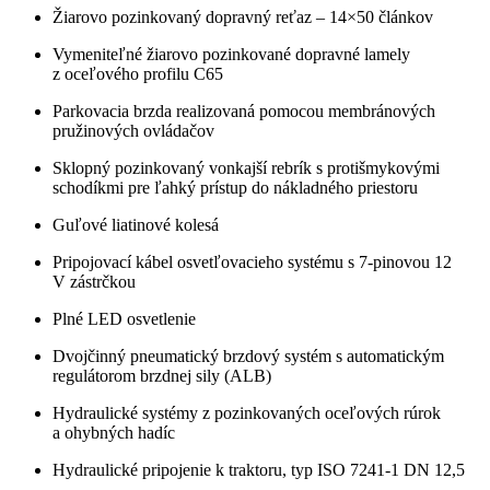
Žiarovo pozinkovaný dopravný reťaz – 14×50 článkov
Vymeniteľné žiarovo pozinkované dopravné lamely
z oceľového profilu C65
Parkovacia brzda realizovaná pomocou membránových
pružinových ovládačov
Sklopný pozinkovaný vonkajší rebrík s protišmykovými
schodíkmi pre ľahký prístup do nákladného priestoru
Guľové liatinové kolesá
Pripojovací kábel osvetľovacieho systému s 7-pinovou 12
V zástrčkou
Plné LED osvetlenie
Dvojčinný pneumatický brzdový systém s automatickým
regulátorom brzdnej sily (ALB)
Hydraulické systémy z pozinkovaných oceľových rúrok
a ohybných hadíc
Hydraulické pripojenie k traktoru, typ ISO 7241-1 DN 12,5