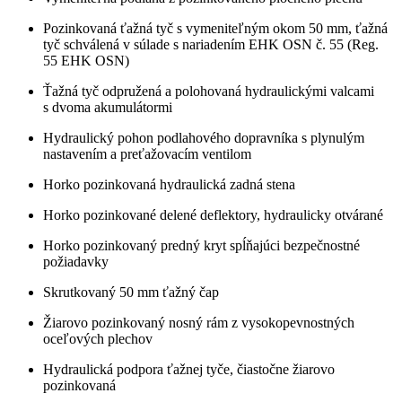
Pozinkovaná ťažná tyč s vymeniteľným okom 50 mm, ťažná
tyč schválená v súlade s nariadením EHK OSN č. 55 (Reg.
55 EHK OSN)
Ťažná tyč odpružená a polohovaná hydraulickými valcami
s dvoma akumulátormi
Hydraulický pohon podlahového dopravníka s plynulým
nastavením a preťažovacím ventilom
Horko pozinkovaná hydraulická zadná stena
Horko pozinkované delené deflektory, hydraulicky otvárané
Horko pozinkovaný predný kryt spĺňajúci bezpečnostné
požiadavky
Skrutkovaný 50 mm ťažný čap
Žiarovo pozinkovaný nosný rám z vysokopevnostných
oceľových plechov
Hydraulická podpora ťažnej tyče, čiastočne žiarovo
pozinkovaná