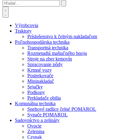
Výrobcovia
Traktory
Príslušenstvo k čelným nakladačom
Poľnohospodárska technika
Transportná technika
Rozmetadlá maštaľného hnoja
Stroje na zber krmovín
Spracovanie pôdy
Krmné vozy
Postrekovače
Mininakladač
Sejačky
Podkopy
Prekladače obilia
Komunálna technika
Snehové radlice čelné POMAROL
Sypače POMAROL
Sadovníctvo a zelináry
Ovocie
Zelenina
Cesnak