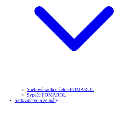
Snehové radlice čelné POMAROL
Sypače POMAROL
Sadovníctvo a zelináry