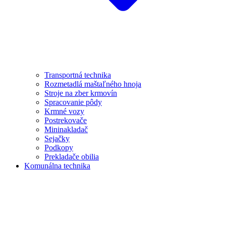
Transportná technika
Rozmetadlá maštaľného hnoja
Stroje na zber krmovín
Spracovanie pôdy
Krmné vozy
Postrekovače
Mininakladač
Sejačky
Podkopy
Prekladače obilia
Komunálna technika