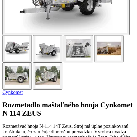
Cynkomet
Rozmetadlo maštaľného hnoja Cynkomet
N 114 ZEUS
Rozmetávač hnoja N-114 14T Zeus. Stroj má úplne pozinkovanú
konštrukciu, čo zaručuje dlhoročnú prevádzku. Výrobca uvádza