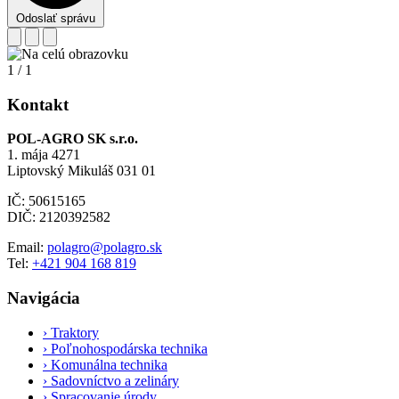
Odoslať správu
1
/
1
Kontakt
POL-AGRO SK s.r.o.
1. mája 4271
Liptovský Mikuláš 031 01
IČ: 50615165
DIČ: 2120392582
Email:
polagro@polagro.sk
Tel:
+421 904 168 819
Navigácia
›
Traktory
›
Poľnohospodárska technika
›
Komunálna technika
›
Sadovníctvo a zelináry
›
Spracovanie úrody