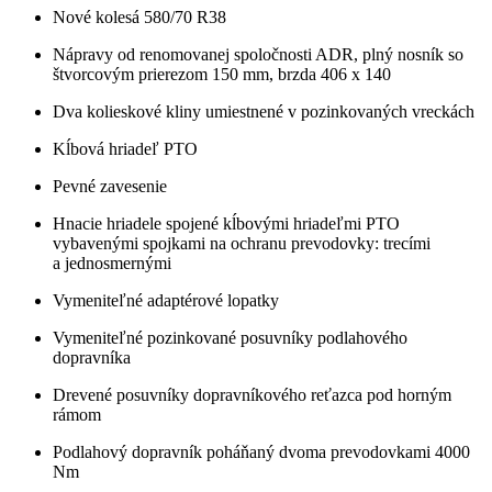
Nové kolesá 580/70 R38
Nápravy od renomovanej spoločnosti ADR, plný nosník so
štvorcovým prierezom 150 mm, brzda 406 x 140
Dva kolieskové kliny umiestnené v pozinkovaných vreckách
Kĺbová hriadeľ PTO
Pevné zavesenie
Hnacie hriadele spojené kĺbovými hriadeľmi PTO
vybavenými spojkami na ochranu prevodovky: trecími
a jednosmernými
Vymeniteľné adaptérové lopatky
Vymeniteľné pozinkované posuvníky podlahového
dopravníka
Drevené posuvníky dopravníkového reťazca pod horným
rámom
Podlahový dopravník poháňaný dvoma prevodovkami 4000
Nm