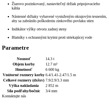
Žiarovo pozinkovaný, nastaviteľný držiak pripojovacieho
kábla
Nástenné držiaky vybavené vystuženým okrajovým tesnením,
aby sa zabránilo poškodeniu zinkového povlaku stien
Indikátor výšky otvoru zadnej steny
Blatníky s ochrannými krytmi proti striekajúcej vode
Parametre
Nosnosť
14.3
t
Objem korby
12.7
m³
Hmotnosť
6 600
kg
Vnútorné rozmery korby
6.4/1.41-2.47/1.5
m
Celkové rozmery (dxšxv)
7.9/2.9/3.3
mm
Výška nakladania
2 852
m
Síla podľahy/bočníc
3/4
mm
Kontaktujte nás