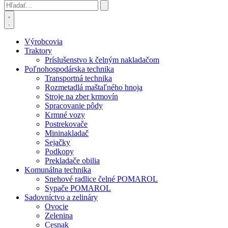
Výrobcovia
Traktory
Príslušenstvo k čelným nakladačom
Poľnohospodárska technika
Transportná technika
Rozmetadlá maštaľného hnoja
Stroje na zber krmovín
Spracovanie pôdy
Krmné vozy
Postrekovače
Mininakladač
Sejačky
Podkopy
Prekladače obilia
Komunálna technika
Snehové radlice čelné POMAROL
Sypače POMAROL
Sadovníctvo a zelináry
Ovocie
Zelenina
Cesnak