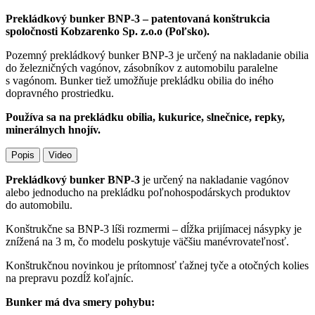
Prekládkový bunker BNP-3 – patentovaná konštrukcia
spoločnosti Kobzarenko Sp. z.o.o (Poľsko).
Pozemný prekládkový bunker BNP-3 je určený na nakladanie obilia
do železničných vagónov, zásobníkov z automobilu paralelne
s vagónom. Bunker tiež umožňuje prekládku obilia do iného
dopravného prostriedku.
Používa sa na prekládku obilia, kukurice, slnečnice, repky,
minerálnych hnojív.
Popis
Video
Prekládkový bunker BNP-3
je určený na nakladanie vagónov
alebo jednoducho na prekládku poľnohospodárskych produktov
do automobilu.
Konštrukčne sa BNP-3 líši rozmermi – dĺžka prijímacej násypky je
znížená na 3 m, čo modelu poskytuje väčšiu manévrovateľnosť.
Konštrukčnou novinkou je prítomnosť ťažnej tyče a otočných kolies
na prepravu pozdĺž koľajníc.
Bunker má dva smery pohybu: