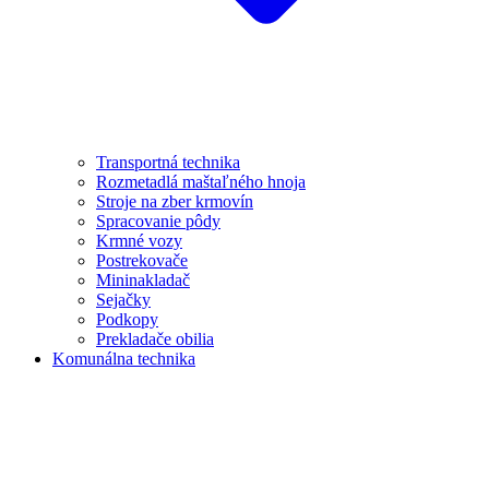
Transportná technika
Rozmetadlá maštaľného hnoja
Stroje na zber krmovín
Spracovanie pôdy
Krmné vozy
Postrekovače
Mininakladač
Sejačky
Podkopy
Prekladače obilia
Komunálna technika