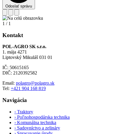
Odoslať správu
1
/
1
Kontakt
POL-AGRO SK s.r.o.
1. mája 4271
Liptovský Mikuláš 031 01
IČ: 50615165
DIČ: 2120392582
Email:
polagro@polagro.sk
Tel:
+421 904 168 819
Navigácia
›
Traktory
›
Poľnohospodárska technika
›
Komunálna technika
›
Sadovníctvo a zelináry
›
Spracovanie úrody