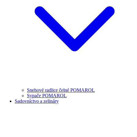
Snehové radlice čelné POMAROL
Sypače POMAROL
Sadovníctvo a zelináry