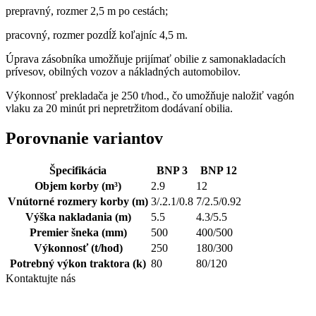
prepravný, rozmer 2,5 m po cestách;
pracovný, rozmer pozdĺž koľajníc 4,5 m.
Úprava zásobníka umožňuje prijímať obilie z samonakladacích
prívesov, obilných vozov a nákladných automobilov.
Výkonnosť prekladača je 250 t/hod., čo umožňuje naložiť vagón
vlaku za 20 minút pri nepretržitom dodávaní obilia.
Porovnanie variantov
Špecifikácia
BNP 3
BNP 12
Objem korby
(m³)
2.9
12
Vnútorné rozmery korby
(m)
3/.2.1/0.8
7/2.5/0.92
Výška nakladania
(m)
5.5
4.3/5.5
Premier šneka
(mm)
500
400/500
Výkonnosť
(t/hod)
250
180/300
Potrebný výkon traktora
(k)
80
80/120
Kontaktujte nás