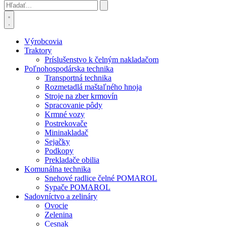
Výrobcovia
Traktory
Príslušenstvo k čelným nakladačom
Poľnohospodárska technika
Transportná technika
Rozmetadlá maštaľného hnoja
Stroje na zber krmovín
Spracovanie pôdy
Krmné vozy
Postrekovače
Mininakladač
Sejačky
Podkopy
Prekladače obilia
Komunálna technika
Snehové radlice čelné POMAROL
Sypače POMAROL
Sadovníctvo a zelináry
Ovocie
Zelenina
Cesnak