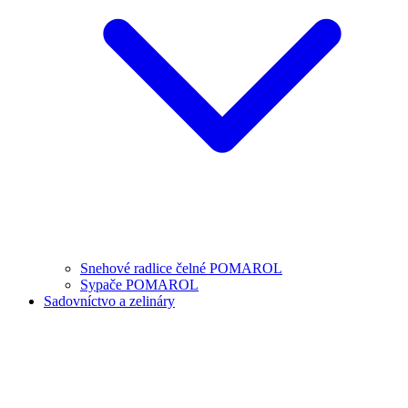
Snehové radlice čelné POMAROL
Sypače POMAROL
Sadovníctvo a zelináry