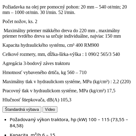
Požiadavka na olej pre pomocný pohon: 20 mm – 540 ot/min; 20
mm – 1000 ot/min. 30 l/min. 52 l/min.
Počet nožov, ks. 2
Maximálny priemer mäkkého dreva do 220 mm , maximálny
priemer tvrdého dreva sa určuje individuálne, najviac 150 mm
Kapacita hydraulického systému, cm³ 400 RM900
Celkové rozmery, mm, dĺžka-šírka-výška : 1 090/2 565/3 540
Agregácia 3-bodový záves traktoru
Hmotnosť vybaveného drtiča, kg 560 – 710
Maximálny tlak v hydraulickom systéme, MPa (kg/cm²) : 2,2 (220)
Pracovný tlak v hydraulickom systéme, MPa (kg/cm²) 17,5
Hlučnosť štiepkovača, dB(A) 105,3
Štandardná výbava
Video
Požadovaný výkon traktora, hp (kW) 100 – 115 (73,55 –
84,58)
Kapacita, m³/h 6 – 15