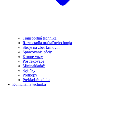
Transportná technika
Rozmetadlá maštaľného hnoja
Stroje na zber krmovín
Spracovanie pôdy
Krmné vozy
Postrekovače
Mininakladač
Sejačky
Podkopy
Prekladače obilia
Komunálna technika